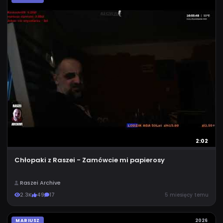
2:02
Chłopaki z Raszei - Zamówcie mi papierosy
Raszei Archive
2.3K
49
17
5 miesięcy temu
MARIUSZ
2026