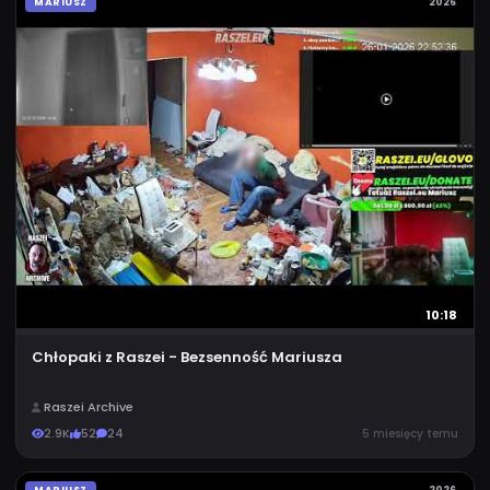
MARIUSZ
2026
10:18
Chłopaki z Raszei - Bezsenność Mariusza
Raszei Archive
2.9K
52
24
5 miesięcy temu
MARIUSZ
2026