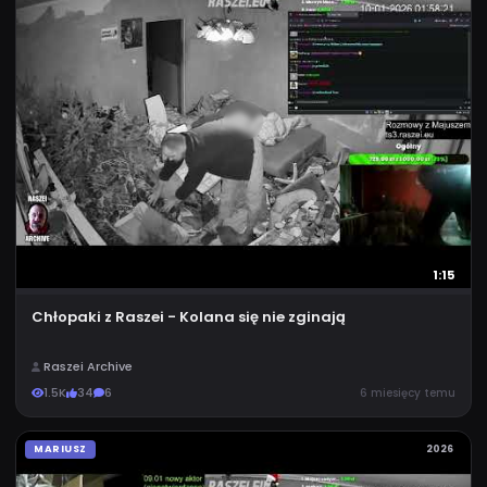
1:15
Chłopaki z Raszei - Kolana się nie zginają
Raszei Archive
1.5K
34
6
6 miesięcy temu
MARIUSZ
2026