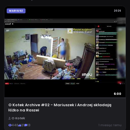
MARIUSZ
2026
6:00
O Kotek Archive #02 - Mariuszek i Andrzej składają
łóżko na Raszei
O Kotek
440
21
13
1 miesiąc temu