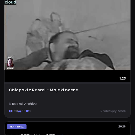
1:23
Chłopaki z Raszei - Majaki nocne
Raszei Archive
1.2K
38
8
5 miesięcy temu
MARIUSZ
2026