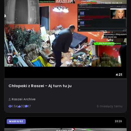
4:21
Chłopaki z Raszei - Aj turn tu ju
Raszei Archive
1.5K
32
17
6 miesięcy temu
MARIUSZ
2026