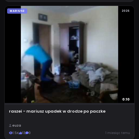
MARIUSZ
2026
0:10
raszei - mariusz upadek w drodze po paczke
euza
1.5K
13
0
1 miesiąc temu