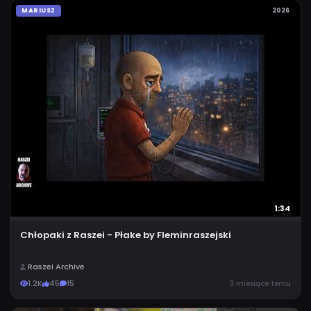
MARIUSZ
2026
1:34
Chłopaki z Raszei - Płake by Fleminraszejski
Raszei Archive
1.2K
45
15
3 miesiące temu