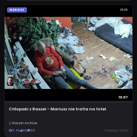
MARIUSZ
2026
10:07
Chłopaki z Raszei - Mariusz nie trafia na fotel
Raszei Archive
3.4K
65
48
1 miesiąc temu