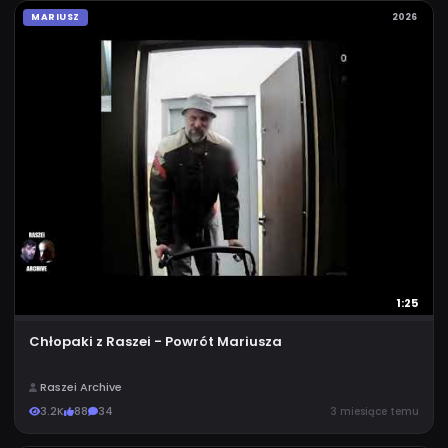
MARIUSZ
2026
1:25
Chłopaki z Raszei - Powrót Mariusza
Raszei Archive
3.2K
88
34
3 miesiące temu