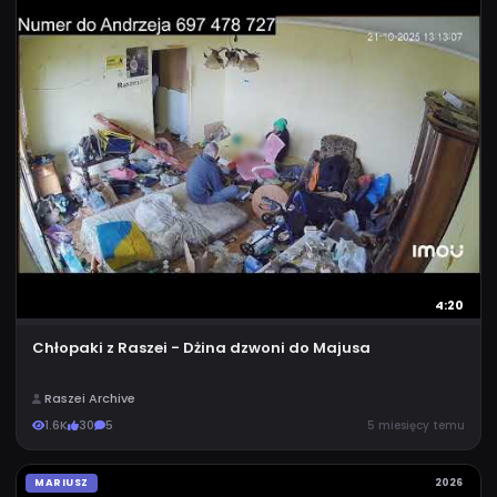
4:20
Chłopaki z Raszei - Dżina dzwoni do Majusa
Raszei Archive
1.6K
30
5
5 miesięcy temu
MARIUSZ
2026