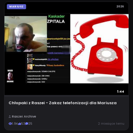
MARIUSZ
2026
1:44
Chłopaki z Raszei - Zakaz telefonizacji dla Mariusza
Raszei Archive
1.9K
53
25
2 miesiące temu