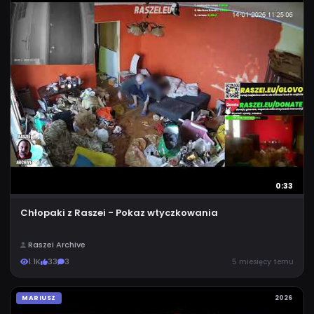
0:33
Chłopaki z Raszei - Pokaz wtyczkowania
Raszei Archive
1.1K
33
3
5 miesięcy temu
MARIUSZ
2026