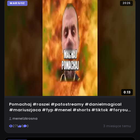
MARIUSZ
2026
0:13
Pomachaj #raszei #patostreamy #danielmagical
#mariuszjaca #fyp #menel #shorts #tiktok #foryou
#edit
menelzkrosna
271
0
0
3 miesiące temu