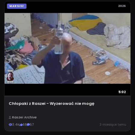
MARIUSZ
2026
5:02
Chłopaki z Raszei - Wyzerować nie mogę
Raszei Archive
3.4K
68
57
3 miesiące temu