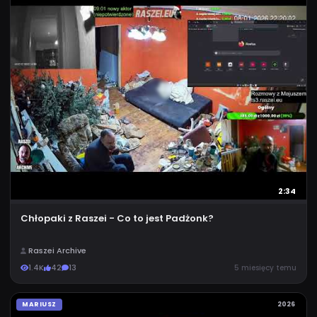
2:34
Chłopaki z Raszei - Co to jest Padżonk?
Raszei Archive
1.4K
42
13
5 miesięcy temu
MARIUSZ
2026