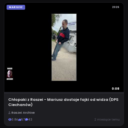
MARIUSZ
2026
0:08
Chłopaki z Raszei - Mariusz dostaje fajki od widza (DPS
Ciechanów)
Raszei Archive
3.8K
57
43
2 miesiące temu