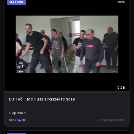
MARIUSZ
2026
0:28
DJ Toć - Mariusz z raszei tańczy
Xpandd
237
1
1
4 miesiące temu