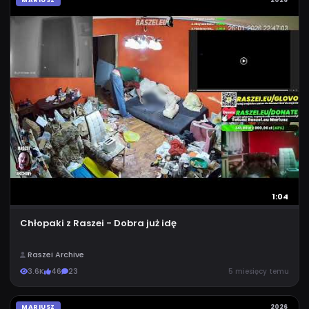
1:04
Chłopaki z Raszei - Dobra już idę
Raszei Archive
3.6K
46
23
5 miesięcy temu
MARIUSZ
2026