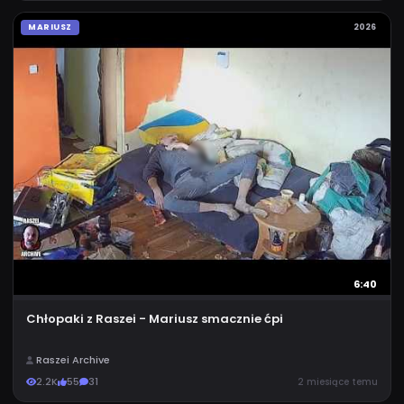
MARIUSZ
2026
6:40
Chłopaki z Raszei - Mariusz smacznie ćpi
Raszei Archive
2.2K
55
31
2 miesiące temu