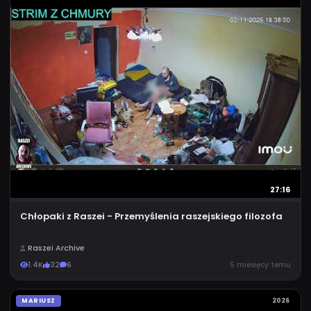
27:16
Chłopaki z Raszei - Przemyślenia raszejskiego filozofa
Raszei Archive
1.4K
32
6
5 miesięcy temu
MARIUSZ
2026