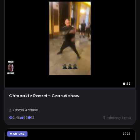
0:27
Chłopaki z Raszei - Czaruś show
Raszei Archive
2.4K
53
12
5 miesięcy temu
MARIUSZ
2026