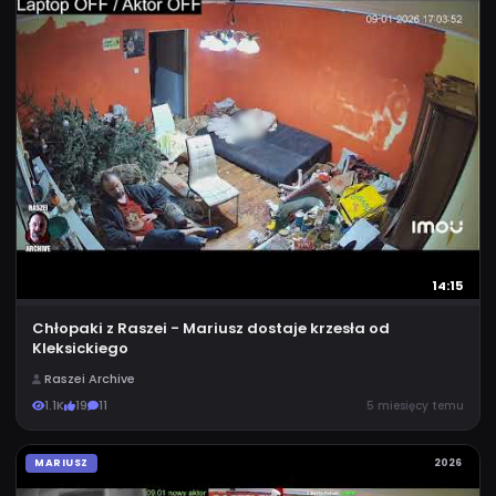
14:15
Chłopaki z Raszei - Mariusz dostaje krzesła od
Kleksickiego
Raszei Archive
1.1K
19
11
5 miesięcy temu
MARIUSZ
2026