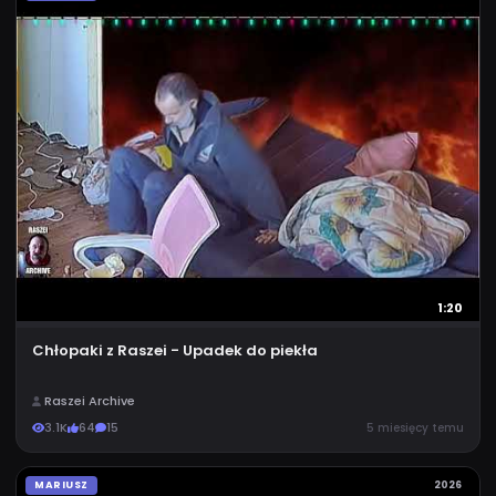
1:20
Chłopaki z Raszei - Upadek do piekła
Raszei Archive
3.1K
64
15
5 miesięcy temu
MARIUSZ
2026