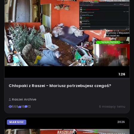
1:26
Chłopaki z Raszei - Mariusz potrzebujesz czegoś?
Raszei Archive
569
18
13
6 miesięcy temu
MARIUSZ
2026