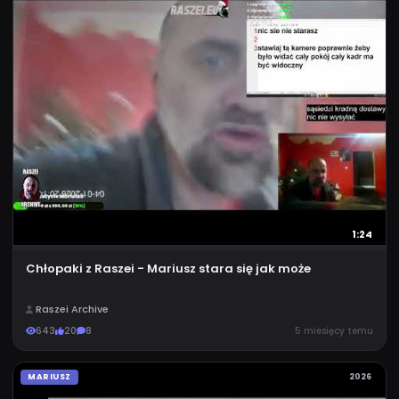
1:24
Chłopaki z Raszei - Mariusz stara się jak może
Raszei Archive
643
20
8
5 miesięcy temu
MARIUSZ
2026