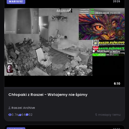
MARIUSZ
2026
6:10
Chłopaki z Raszei - Wstajemy nie śpimy
Raszei Archive
3.7K
64
32
5 miesięcy temu