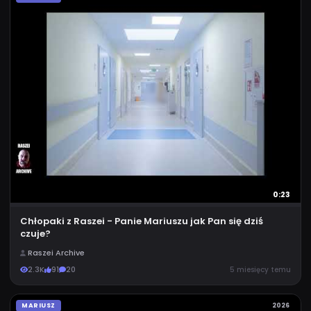
0:23
Chłopaki z Raszei - Panie Mariuszu jak Pan się dziś
czuje?
Raszei Archive
2.3K
91
20
5 miesięcy temu
MARIUSZ
2026