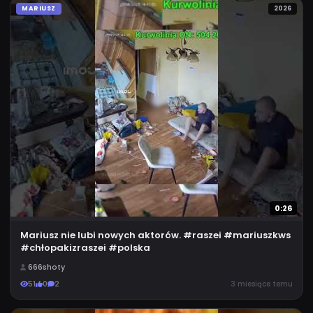
MARIUSZ
2026
0:26
Mariusz nie lubi nowych aktorów. #raszei #mariuszkws
#chłopakizraszei #polska
666shoty
51
0
2
3 miesiące temu