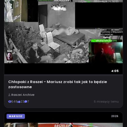
4:05
Chłopaki z Raszei - Mariusz zrobi tak jak to będzie
zastosowne
Raszei Archive
549
23
7
6 miesięcy temu
MARIUSZ
2026