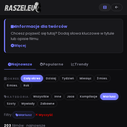
Informacje dla twórców
Chcesz pojawić się tutaj? Dodaj słowa kluczowe w tytule
lub opisie filmu.
Więcej
Najnowsze
Popularne
Trendy
OKRES:
Cały okres
Dzisiaj
Tydzień
Miesiąc
3 mies.
6 mies.
Rok
KATEGORIA:
Wszystkie
Inne
Jaca
Kompilacje
Mariusz
Szoty
Wywiady
Zabawne
Filtry:
Mariusz
Wyczyść
203
filmów · najnowsze