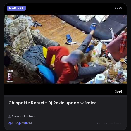
MARIUSZ
2026
3:49
Chłopaki z Raszei - Dj Rokin upada w śmieci
Raszei Archive
2.1K
70
34
2 miesiące temu