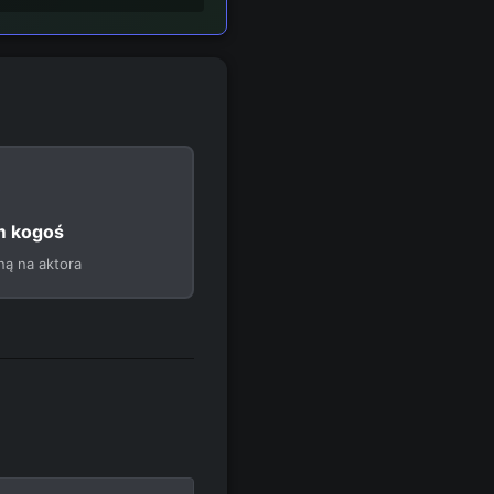
 kogoś
ną na aktora