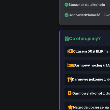
Stosunek do alkoholu
- n
Odpowiedzialność
- Two
Co oferujemy?
Czasem 50zł BLIK
na 
Darmowy nocleg
u Ma
Darmowe jedzenie
z d
Darmowy alkohol
z do
Nagroda pocieszenia