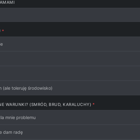
EAMAMI
U
ie
(ale toleruję środowisko)
E WARUNKI? (SMRÓD, BRUD, KARALUCHY)
 dla mnie problemu
le dam radę