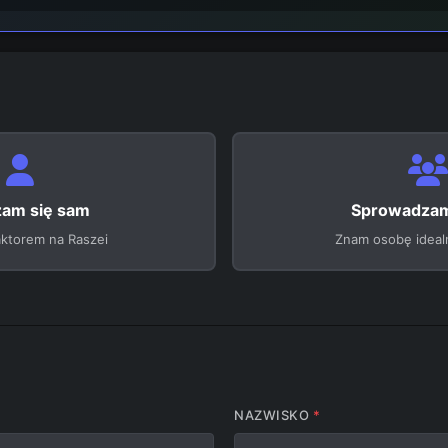
zam się sam
Sprowadzam
ktorem na Raszei
Znam osobę ideal
NAZWISKO