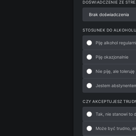
DOŚWIADCZENIE ZE STR
STOSUNEK DO ALKOHOL
Piję alkohol regularn
Piję okazjonalnie
Nie piję, ale toleruję
Jestem abstynentem 
CZY AKCEPTUJESZ TRUDN
Tak, nie stanowi to
Może być trudno, a