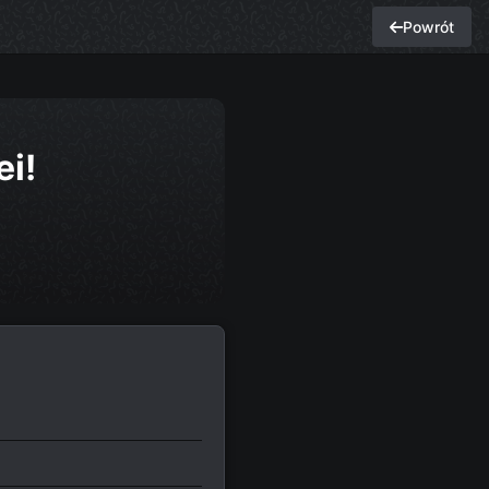
Powrót
ei!