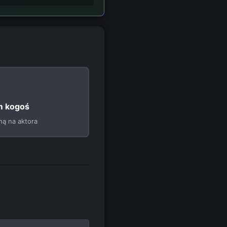
 kogoś
ną na aktora