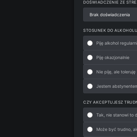
DOŚWIADCZENIE ZE STR
STOSUNEK DO ALKOHOL
Piję alkohol regularn
Piję okazjonalnie
Nie piję, ale toleruję
Jestem abstynentem 
CZY AKCEPTUJESZ TRUDN
Tak, nie stanowi to
Może być trudno, a