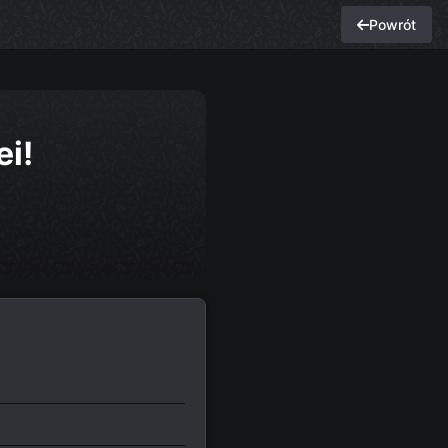
Powrót
ei!