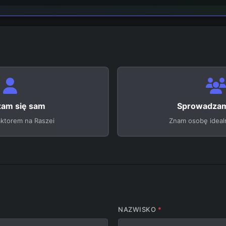
zam się sam
Sprowadzam
ktorem na Raszei
Znam osobę ideal
NAZWISKO