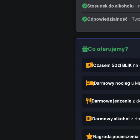
Stosunek do alkoholu
- n
Odpowiedzialność
- Two
Co oferujemy?
Czasem 50zł BLIK
na 
Darmowy nocleg
u Ma
Darmowe jedzenie
z d
Darmowy alkohol
z do
Nagroda pocieszenia