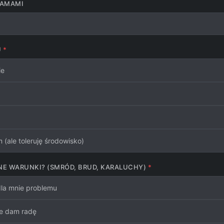
EAMAMI
U
ie
(ale toleruję środowisko)
E WARUNKI? (SMRÓD, BRUD, KARALUCHY)
 dla mnie problemu
le dam radę